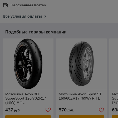
Наложенный платеж
Все условия оплаты
Подобные товары компании
Мотошина Avon 3D
Мотошина Avon Spirit ST
Мо
SuperSport 120/70ZR17
160/60ZR17 (69W) R TL
Sup
(58W) F TL
(75
437
570
63
руб.
руб.