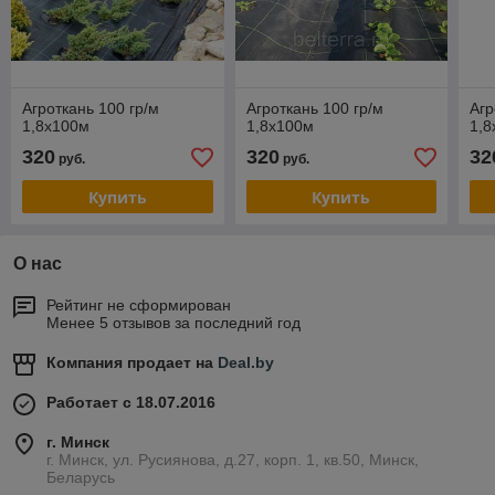
Агроткань 100 гр/м
Агроткань 100 гр/м
Агр
1,8х100м
1,8х100м
1,
320
320
32
руб.
руб.
Купить
Купить
О нас
Рейтинг не сформирован
Менее 5 отзывов за последний год
Компания продает на
Deal.by
Работает с 18.07.2016
г. Минск
г. Минск, ул. Русиянова, д.27, корп. 1, кв.50, Минск,
Беларусь