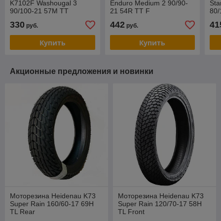
K7102F Washougal 3
Enduro Medium 2 90/90-
Sta
90/100-21 57M TT
21 54R TT F
80/
330
442
41
руб.
руб.
Купить
Купить
Акционные предложения и новинки
Моторезина Heidenau K73
Моторезина Heidenau K73
Super Rain 160/60-17 69H
Super Rain 120/70-17 58H
TL Rear
TL Front