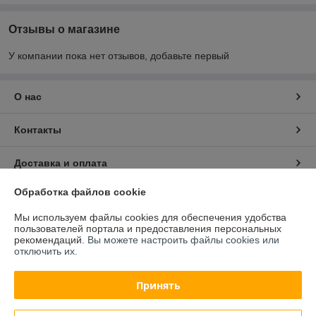
Отзывы о магазине
У компании пока нет отзывов, добавьте первый
О нас
Контакты
Доставка и оплата
Обработка файлов cookie
График работы
Мы используем файлы cookies для обеспечения удобства
пользователей портала и предоставления персональных
Полная версия сайта
рекомендаций.
Вы можете настроить файлы cookies или
отключить их.
Политика обработки cookies
Принять
Сайт создан на платформе Deal.by