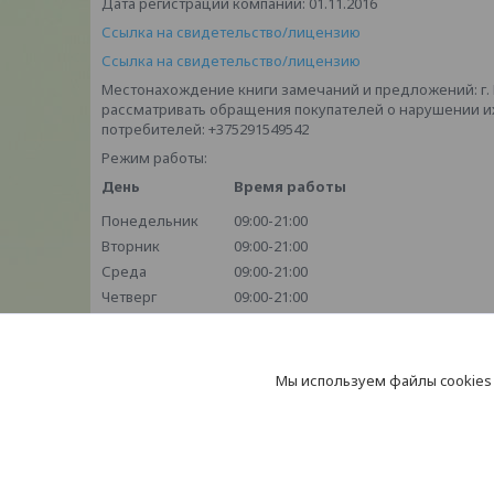
Дата регистрации компании: 01.11.2016
Ссылка на свидетельство/лицензию
Ссылка на свидетельство/лицензию
Местонахождение книги замечаний и предложений: г. Мин
рассматривать обращения покупателей о нарушении и
потребителей: +375291549542
Режим работы:
День
Время работы
Понедельник
09:00-21:00
Вторник
09:00-21:00
Среда
09:00-21:00
Четверг
09:00-21:00
Пятница
09:00-21:00
Суббота
Выходной
Воскресенье
Выходной
Мы используем файлы cookies