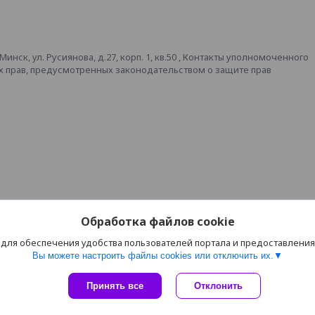
ск, ул. Русиянова, д.27, корп. 1, кв.50 , Контакты уполномоченного
х прав, предусмотренных законодательством о защите прав
Обработка файлов cookie
 для обеспечения удобства пользователей портала и предоставлени
Вы можете настроить файлы cookies или отключить их.
Сайт создан на платформе Deal.by
Принять все
Отклонить
Политика обработки файлов cookies
XXLSHOP |
Пожаловаться на контент