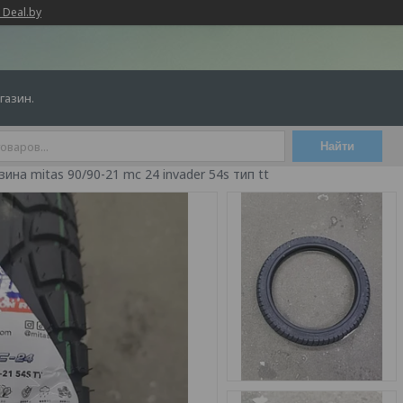
 Deal.by
газин.
Найти
ина mitas 90/90-21 mc 24 invader 54s тип tt