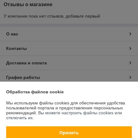
Отзывы о магазине
У компании пока нет отзывов, добавьте первый
О нас
Контакты
Доставка и оплата
График работы
Обработка файлов cookie
Полная версия сайта
Мы используем файлы cookies для обеспечения удобства
Политика обработки cookies
пользователей портала и предоставления персональных
рекомендаций.
Вы можете настроить файлы cookies или
отключить их.
Сайт создан на платформе Deal.by
Принять