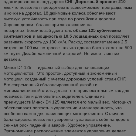
адаптированность под дороги СНГ.
Дорожный просвет 210
мм
. что позволяет преодолевать всевозможные преграды, ямы
и кочки на дорогах. 18 дюймовые колеса обеспечивают
высокую устойчивость при езде по российским дорогам.
Хорошо держит баланс при заваливании на
поворотах. Бензиновый двигатель
объем 125 кубических
сантиметров и мощностью 10.5 лошадиных сил
позволяет
развивать скорость до 130 км/ч. Расход составляет менее 2.5
литров на 100 км. по трассе. так что одного бака хватает на 500
км. пути. Дизайн лаконичный и строгий. Не имеет лишних
деталей.
Минск D4 125 — идеальный выбор для начинающих
мотоциклистов. Это простой, доступный и экономичный
мотоцикл, созданный с учетом дорожных условий стран СНГ.
Его современный сбалансированный дизайн и
минималистичный стиль делают его привлекательным как для
новичков, так и для опытных водителей. Одним из
преимуществ Минск D4 125 является его малый вес. Мотоцикл
обеспечивает легкость в управлении и маневренность, что
особенно важно для начинающих мотоциклистов. Отличная
балансировка позволяет уверенно чувствовать себя на дороге,
снижая риск падений и аварий. Удобное управление.
Эргономичное расположение элементов управления делает