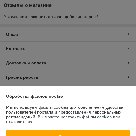
Отзывы о магазине
У компании пока нет отзывов, добавьте первый
О нас
Контакты
Доставка и оплата
График работы
Полная версия сайта
Обработка файлов cookie
Политика обработки cookies
Мы используем файлы cookies для обеспечения удобства
пользователей портала и предоставления персональных
рекомендаций.
Вы можете настроить файлы cookies или
Сайт создан на платформе Deal.by
отключить их.