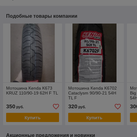
Подобные товары компании
Мотошина Kenda K673
Мотошина Kenda K6702
Мо
KRUZ 110/90-19 62H F TL
Cataclysm 90/90-21 54H
Big
TL F
54H
350
320
30
руб.
руб.
Купить
Купить
Акционные предложения и новинки