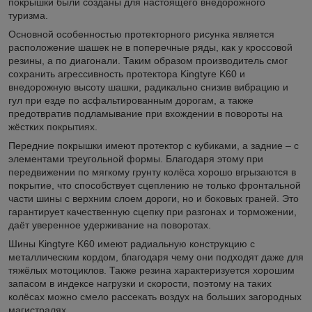
покрышки были созданы для настоящего внедорожного
туризма.
Основной особенностью протекторного рисунка является
расположение шашек не в поперечные ряды, как у кроссовой
резины, а по диагонали. Таким образом производитель смог
сохранить агрессивность протектора Kingtyre K60 и
внедорожную высоту шашки, радикально снизив вибрацию и
гул при езде по асфальтированным дорогам, а также
предотвратив подламывание при вхождении в повороты на
жёстких покрытиях.
Передние покрышки имеют протектор с кубиками, а задние – с
элементами треугольной формы. Благодаря этому при
передвижении по мягкому грунту колёса хорошо вгрызаются в
покрытие, что способствует сцеплению не только фронтальной
части шины с верхним слоем дороги, но и боковых граней. Это
гарантирует качественную сцепку при разгонах и торможении,
даёт уверенное удерживание на поворотах.
Шины Kingtyre K60 имеют радиальную конструкцию с
металлическим кордом, благодаря чему они подходят даже для
тяжёлых мотоциклов. Также резина характеризуется хорошим
запасом в индексе нагрузки и скорости, поэтому на таких
колёсах можно смело рассекать воздух на больших загородных
магистралях.