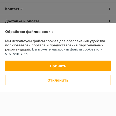
Контакты
Доставка и оплата
Обработка файлов cookie
График работы
Мы используем файлы cookies для обеспечения удобства
пользователей портала и предоставления персональных
Полная версия сайта
рекомендаций.
Вы можете настроить файлы cookies или
отключить их.
Политика обработки cookies
Принять
Сайт создан на платформе Deal.by
Отклонить
Информация для покупателя
Юридическое лицо:
ИП Тагиль Виталий Сергеевич