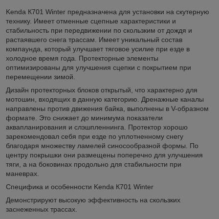
Kenda К701 Winter предназначена для установки на скутерную
технику. Имеет отменные сцепные характеристики и
стабильность при передвижении по скользким от дождя и
растаявшего снега трассам. Имеет уникальный состав
компаунда, который улучшает тяговое усилие при езде в
холодное время года. Протекторные элементы
оптимизированы для улучшения сцепки с покрытием при
перемещении зимой.
Дизайн протекторных блоков открытый, что характерно для
мотошин, входящих в данную категорию. Дренажные каналы
направлены против движения байка, выполнены в V-образном
формате. Это снижает до минимума показатели
аквапланирования и слэшпленнинга. Протектор хорошо
зарекомендовал себя при езде по уплотненному снегу
благодаря множеству ламелей синосообразной формы. По
центру покрышки они размещены поперечно для улучшения
тяги, а на боковинах продольно для стабильности при
маневрах.
Специфика и особенности Kenda К701 Winter
Демонстрируют высокую эффективность на скользких
заснеженных трассах.