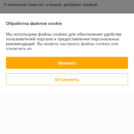
У компании пока нет отзывов, добавьте первый
О нас
Обработка файлов cookie
Мы используем файлы cookies для обеспечения удобства
Контакты
пользователей портала и предоставления персональных
рекомендаций.
Вы можете настроить файлы cookies или
отключить их.
Доставка и оплата
Принять
График работы
Полная версия сайта
Отклонить
Политика обработки cookies
Сайт создан на платформе Deal.by