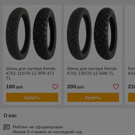
Шина для скутера Kenda
Шина для скутера Kenda
Кол
K761 110/70-12 4PR 47J
K761 130/70-12 56M TL
K41
TL
180
200
21
руб.
руб.
Купить
Купить
О нас
Рейтинг не сформирован
Менее 5 отзывов за последний год