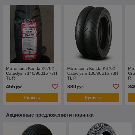
Мотошина Kenda K6702
Мотошина Kenda K6702
Мо
Cataclysm 140/90B16 77H
Cataclysm 130/90B16 73H
Cru
TL R
TL R
R
455
330
34
руб.
руб.
Купить
Купить
Акционные предложения и новинки