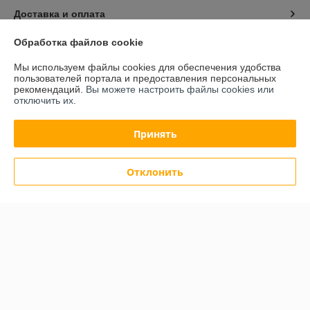
Доставка и оплата
Обработка файлов cookie
График работы
Мы используем файлы cookies для обеспечения удобства
пользователей портала и предоставления персональных
Полная версия сайта
рекомендаций.
Вы можете настроить файлы cookies или
отключить их.
Политика обработки cookies
Принять
Сайт создан на платформе Deal.by
Отклонить
Информация для покупателя
Юридическое лицо:
ИП Тагиль Виталий Сергеевич
г. Минск, ул. Руссиянова, д.27, корп. 1, кв.50
Регистрационный номер ЕГР: 192594223