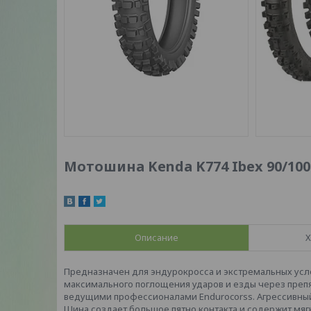
Мотошина Kenda K774 Ibex 90/100
Описание
Х
Предназначен для эндурокросса и экстремальных усло
максимального поглощения ударов и езды через препя
ведущими профессионалами Endurocorss. Агрессивный
Шина создает большое пятно контакта и содержит мяг