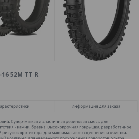
-16 52M TT R
арактеристики
Информация для заказа
вий. Супер-мягкая и эластичная резиновая смесь для
тствия - камни, бревна. Высокопрочная покрышка, разработанное
 рисунок протектора для максимального сцепления и очистки.
кий компаунд для уверенного прохождения поворотов. Ультра