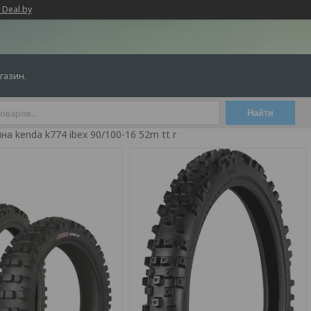
 Deal.by
газин.
Найти
а kenda k774 ibex 90/100-16 52m tt r