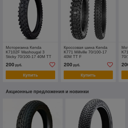
Моторезина Kenda
Кроссовая шина Kenda
Мо
K7102F Washougal 3
K771 Millville 70/100-17
K71
Sticky 70/100-17 40M TT
40M TT F
70/
200
200
20
руб.
руб.
Купить
Купить
Акционные предложения и новинки