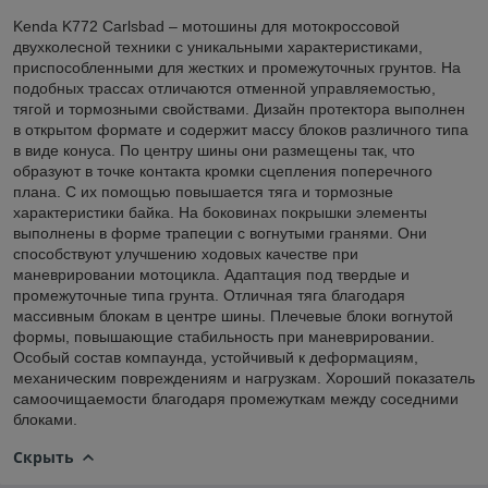
Kenda K772 Carlsbad – мотошины для мотокроссовой
двухколесной техники с уникальными характеристиками,
приспособленными для жестких и промежуточных грунтов. На
подобных трассах отличаются отменной управляемостью,
тягой и тормозными свойствами. Дизайн протектора выполнен
в открытом формате и содержит массу блоков различного типа
в виде конуса. По центру шины они размещены так, что
образуют в точке контакта кромки сцепления поперечного
плана. С их помощью повышается тяга и тормозные
характеристики байка. На боковинах покрышки элементы
выполнены в форме трапеции с вогнутыми гранями. Они
способствуют улучшению ходовых качестве при
маневрировании мотоцикла. Адаптация под твердые и
промежуточные типа грунта. Отличная тяга благодаря
массивным блокам в центре шины. Плечевые блоки вогнутой
формы, повышающие стабильность при маневрировании.
Особый состав компаунда, устойчивый к деформациям,
механическим повреждениям и нагрузкам. Хороший показатель
самоочищаемости благодаря промежуткам между соседними
блоками.
Скрыть