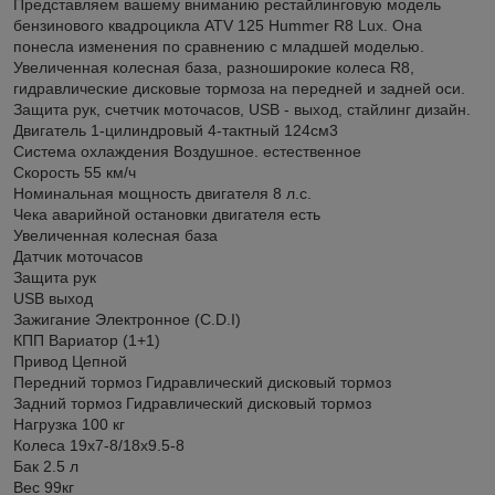
Представляем вашему вниманию рестайлинговую модель
бензинового квадроцикла ATV 125 Hummer R8 Lux. Она
понесла изменения по сравнению с младшей моделью.
Увеличенная колесная база, разноширокие колеса R8,
гидравлические дисковые тормоза на передней и задней оси.
Защита рук, счетчик моточасов, USB - выход, стайлинг дизайн.
Двигатель 1-цилиндровый 4-тактный 124см3
Система охлаждения Воздушное. естественное
Скорость 55 км/ч
Номинальная мощность двигателя 8 л.с.
Чека аварийной остановки двигателя есть
Увеличенная колесная база
Датчик моточасов
Защита рук
USB выход
Зажигание Электронное (C.D.I)
КПП Вариатор (1+1)
Привод Цепной
Передний тормоз Гидравлический дисковый тормоз
Задний тормоз Гидравлический дисковый тормоз
Нагрузка 100 кг
Колеса 19x7-8/18x9.5-8
Бак 2.5 л
Вес 99кг