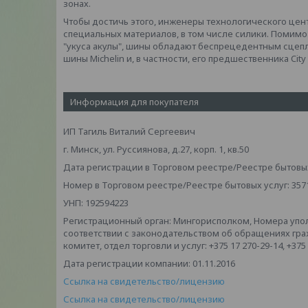
зонах.
Чтобы достичь этого, инженеры технологического це
специальных материалов, в том числе силики. Помимо 
"укуса акулы", шины обладают беспрецедентным сцеп
шины Michelin и, в частности, его предшественника City 
Информация для покупателя
ИП Тагиль Виталий Сергеевич
г. Минск, ул. Руссиянова, д.27, корп. 1, кв.50
Дата регистрации в Торговом реестре/Реестре бытовых 
Номер в Торговом реестре/Реестре бытовых услуг: 357
УНП: 192594223
Регистрационный орган: Мингорисполком, Номера упо
соответствии с законодательством об обращениях гр
комитет, отдел торговли и услуг: +375 17 270-29-14, +375
Дата регистрации компании: 01.11.2016
Ссылка на свидетельство/лицензию
Ссылка на свидетельство/лицензию