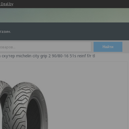
 Deal.by
газин.
Найти
скутер michelin city grip 2 90/80-16 51s reinf f/r tl