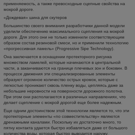
применяемость, а также превосходные сцепные свойства на
мокрой дороге.
«Дождевая» шина для скутеров
Большинство своего внимания разработчики данной модели
уделили обеспечению максимального сцепления на мокрой
дороге. Для этого они не только изменили соответствующим
образом состав резиновой смеси, но и применили технологию
«прогрессивная ламель» (Progressive Sipe Technology).
Она заключается в оснащении протекторного рисунка
множеством ламелей, которые начинаются в центральной
части, а заканчиваются на границе плечевых зон и боковин. В
процессе движения эти специализированные элементы
образуют огромное количество острых кромок, которые с
легкостью проникают сквозь пленку воды, цепляясь даже за
небольшие неровности на поверхности дорожного полотна.
При этом они располагаются в различных направлениях, что
делает сцепление с мокрой дорогой еще более надежным.
Еще одним достоинством этой технологии является то, что эти
протекторные элементы «по совместительству» являются
дренажными каналами. Поскольку их достаточно много, то
пятну контакта удается быстро избавляться даже от большого
количества воды, которая быстро выводится наружу.