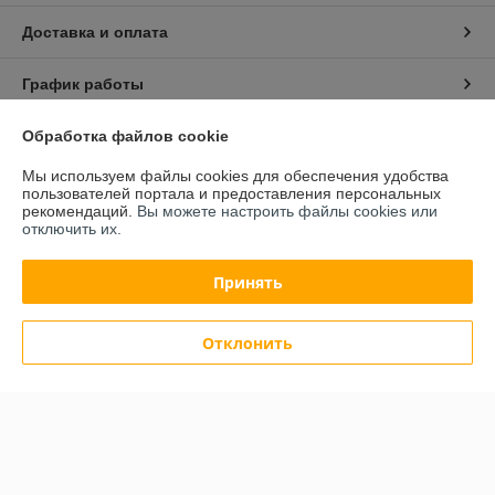
Доставка и оплата
График работы
Обработка файлов cookie
Полная версия сайта
Мы используем файлы cookies для обеспечения удобства
Политика обработки cookies
пользователей портала и предоставления персональных
рекомендаций.
Вы можете настроить файлы cookies или
отключить их.
Сайт создан на платформе Deal.by
Принять
Отклонить
Информация для покупателя
Юридическое лицо:
ИП Тагиль Виталий Сергеевич
г. Минск, ул. Руссиянова, д.27, корп. 1, кв.50
Регистрационный номер ЕГР: 192594223