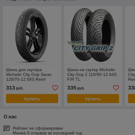
Шина для скутера
Шина на скутер Michelin
Шин
Michelin City Grip Saver
City Grip 2 110/90-12 64S
Cit
120/70-12 58S Reinf
F/R TL
Rei
TL/TT
313
335
33
руб.
руб.
Купить
Купить
О нас
Рейтинг не сформирован
Менее 5 отзывов за последний год