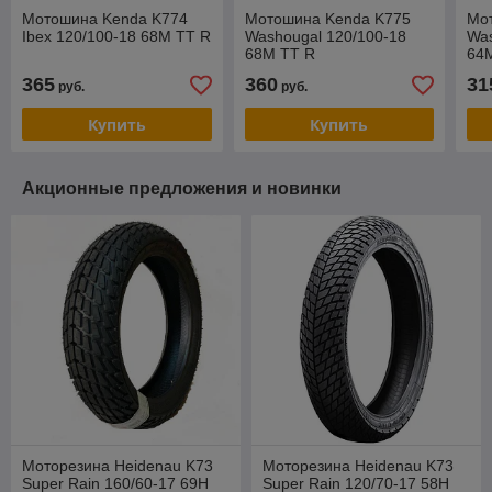
Мотошина Kenda K774
Мотошина Kenda K775
Мо
Ibex 120/100-18 68M TT R
Washougal 120/100-18
Was
68M TT R
64
365
360
31
руб.
руб.
Купить
Купить
Акционные предложения и новинки
Моторезина Heidenau K73
Моторезина Heidenau K73
Super Rain 160/60-17 69H
Super Rain 120/70-17 58H