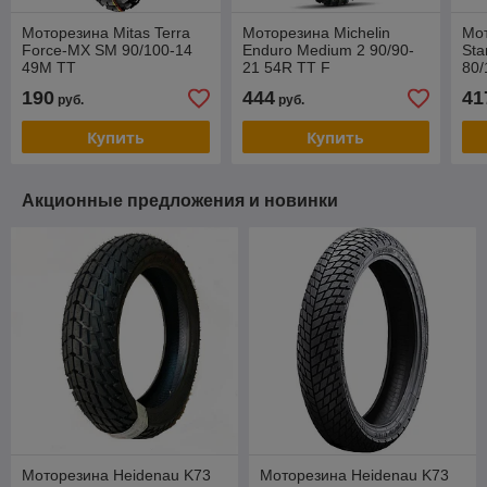
Моторезина Mitas Terra
Моторезина Michelin
Мот
Force-MX SM 90/100-14
Enduro Medium 2 90/90-
Sta
49M TT
21 54R TT F
80/
190
444
41
руб.
руб.
Купить
Купить
Акционные предложения и новинки
Моторезина Heidenau K73
Моторезина Heidenau K73