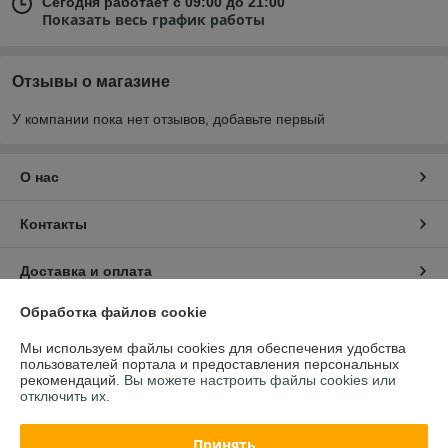
Сегодня работает с 09:00 до 21:00
Показать весь график работы
Отзывы о магазине
У компании пока нет отзывов, добавьте первый
О нас
Контакты
Доставка и оплата
Обработка файлов cookie
График работы
Мы используем файлы cookies для обеспечения удобства
пользователей портала и предоставления персональных
Полная версия сайта
рекомендаций.
Вы можете настроить файлы cookies или
отключить их.
Политика обработки cookies
Принять