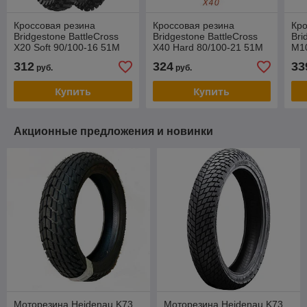
Кроссовая резина
Кроссовая резина
Кро
Bridgestone BattleCross
Bridgestone BattleCross
Bri
X20 Soft 90/100-16 51M
X40 Hard 80/100-21 51M
M10
TT Rear
TT Front
Re
312
324
33
руб.
руб.
Купить
Купить
Акционные предложения и новинки
Моторезина Heidenau K73
Моторезина Heidenau K73