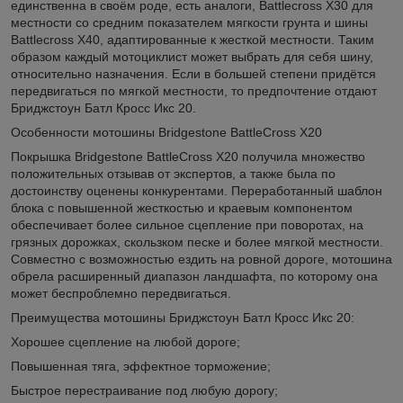
единственна в своём роде, есть аналоги, Battlecross X30 для
местности со средним показателем мягкости грунта и шины
Battlecross X40, адаптированные к жесткой местности. Таким
образом каждый мотоциклист может выбрать для себя шину,
относительно назначения. Если в большей степени придётся
передвигаться по мягкой местности, то предпочтение отдают
Бриджстоун Батл Кросс Икс 20.
Особенности мотошины Bridgestone BattleCross X20
Покрышка Bridgestone BattleCross X20 получила множество
положительных отзывав от экспертов, а также была по
достоинству оценены конкурентами. Переработанный шаблон
блока с повышенной жесткостью и краевым компонентом
обеспечивает более сильное сцепление при поворотах, на
грязных дорожках, скользком песке и более мягкой местности.
Совместно с возможностью ездить на ровной дороге, мотошина
обрела расширенный диапазон ландшафта, по которому она
может беспроблемно передвигаться.
Преимущества мотошины Бриджстоун Батл Кросс Икс 20:
Хорошее сцепление на любой дороге;
Повышенная тяга, эффектное торможение;
Быстрое перестраивание под любую дорогу;