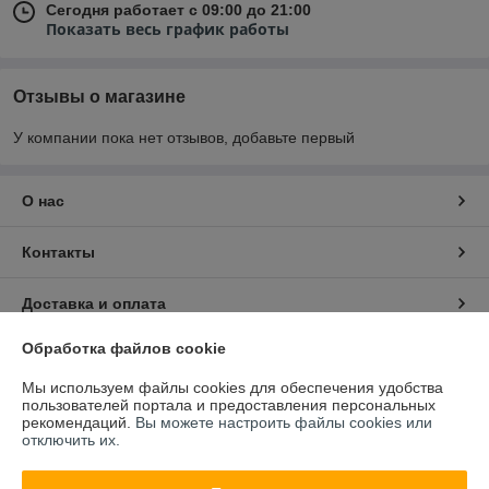
Сегодня работает с 09:00 до 21:00
Показать весь график работы
Отзывы о магазине
У компании пока нет отзывов, добавьте первый
О нас
Контакты
Доставка и оплата
Обработка файлов cookie
График работы
Мы используем файлы cookies для обеспечения удобства
пользователей портала и предоставления персональных
Полная версия сайта
рекомендаций.
Вы можете настроить файлы cookies или
отключить их.
Политика обработки cookies