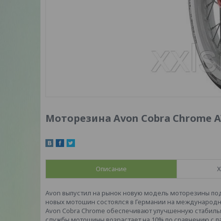
Моторезина Avon Cobra Chrome AV9
Описание
Х
Avon выпустил на рынок новую модель моторезины под
новых мотошин состоялся в Германии на международно
Avon Cobra Chrome обеспечивают улучшенную стабильн
службы мотошины возрастает на 10% по сравнению с 