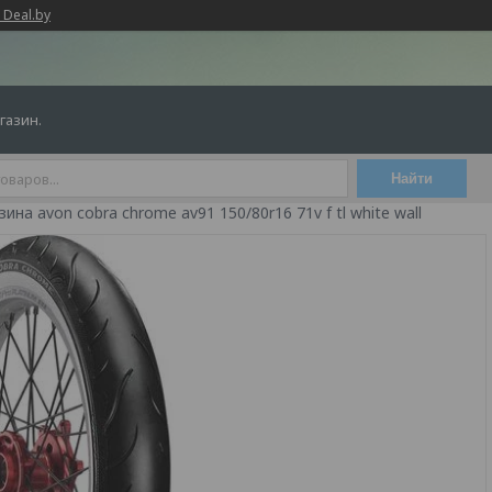
 Deal.by
газин.
Найти
на avon cobra chrome av91 150/80r16 71v f tl white wall