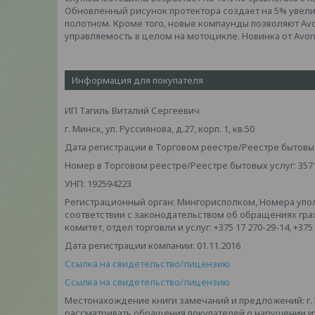
Обновленный рисунок протектора создает на 5% увели
полотном. Кроме того, новые компаунды позволяют Av
управляемость в целом на мотоцикле. Новинка от Avo
Информация для покупателя
ИП Тагиль Виталий Сергеевич
г. Минск, ул. Руссиянова, д.27, корп. 1, кв.50
Дата регистрации в Торговом реестре/Реестре бытовых 
Номер в Торговом реестре/Реестре бытовых услуг: 357
УНП: 192594223
Регистрационный орган: Мингорисполком, Номера упо
соответствии с законодательством об обращениях гр
комитет, отдел торговли и услуг: +375 17 270-29-14, +375
Дата регистрации компании: 01.11.2016
Ссылка на свидетельство/лицензию
Ссылка на свидетельство/лицензию
Местонахождение книги замечаний и предложений: г. Мин
рассматривать обращения покупателей о нарушении и