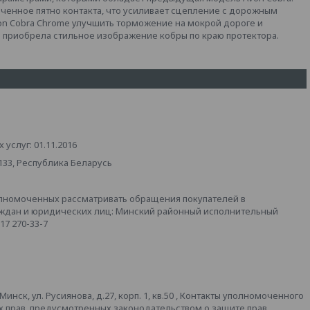
ченное пятно контакта, что усиливает сцепление с дорожным
on Cobra Chrome улучшить торможение на мокрой дороге и
n приобрела стильное изображение кобры по краю протектора.
услуг: 01.11.2016
133, Республика Беларусь
лномоченных рассматривать обращения покупателей в
аждан и юридических лиц: Минский районный исполнительный
 17 270-33-7
ск, ул. Русиянова, д.27, корп. 1, кв.50 , Контакты уполномоченного
х прав, предусмотренных законодательством о защите прав