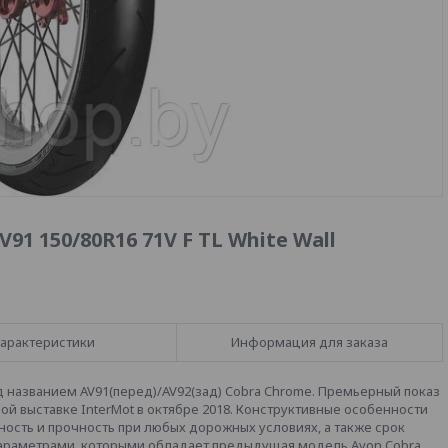
1 150/80R16 71V F TL White Wall
арактеристики
Информация для заказа
 названием AV91(перед)/AV92(зад) Cobra Chrome. Премьерный показ
й выставке InterMot в октябре 2018. Конструктивные особенности
ость и прочность при любых дорожных условиях, а также срок
параметрами, которыми обладает предыдущая модель Avon Cobra.