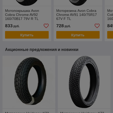
Мотопокрышка Avon
Моторезина Avon Cobra
Мо
Cobra Chrome AV92
Chrome AV91 140/75R17
Co
160/70B17 79V R TL
67V F TL
160
833
728
84
руб.
руб.
Купить
Купить
Акционные предложения и новинки