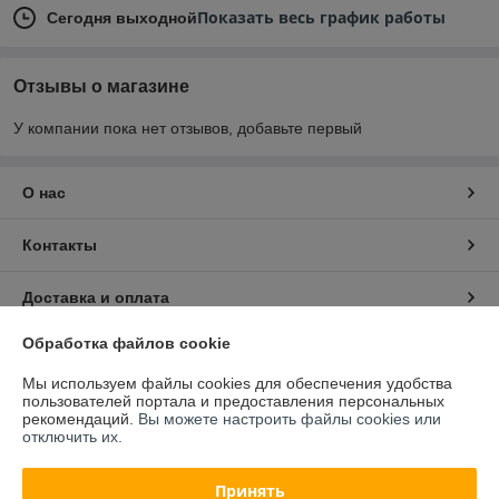
Показать весь график работы
Сегодня выходной
Отзывы о магазине
У компании пока нет отзывов, добавьте первый
О нас
Контакты
Доставка и оплата
Обработка файлов cookie
График работы
Мы используем файлы cookies для обеспечения удобства
пользователей портала и предоставления персональных
Полная версия сайта
рекомендаций.
Вы можете настроить файлы cookies или
отключить их.
Политика обработки cookies
Принять