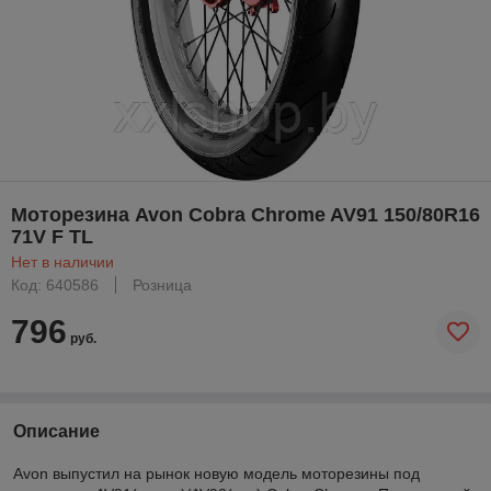
Моторезина Avon Cobra Chrome AV91 150/80R16
71V F TL
Нет в наличии
Код: 640586
Розница
796
руб.
Описание
Avon выпустил на рынок новую модель моторезины под