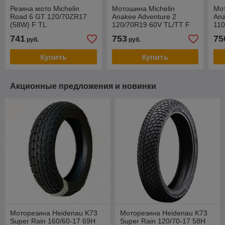
Резина мото Michelin
Мотошина Michelin
Мот
Road 6 GT 120/70ZR17
Anakee Adventure 2
Ana
(58W) F TL
120/70R19 60V TL/TT F
110
741
753
75
руб.
руб.
Купить
Купить
Акционные предложения и новинки
Моторезина Heidenau K73
Моторезина Heidenau K73
Super Rain 160/60-17 69H
Super Rain 120/70-17 58H