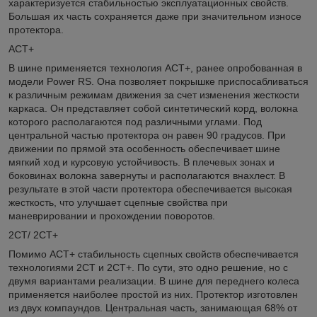
характеризуется стабильностью эксплуатационных свойств.
Большая их часть сохраняется даже при значительном износе
протектора.
ACT+
В шине применяется технология ACT+, ранее опробованная в
модели Power RS. Она позволяет покрышке приспосабливаться
к различным режимам движения за счет изменения жесткости
каркаса. Он представляет собой синтетический корд, волокна
которого располагаются под различными углами. Под
центральной частью протектора он равен 90 градусов. При
движении по прямой эта особенность обеспечивает шине
мягкий ход и курсовую устойчивость. В плечевых зонах и
боковинах волокна завернуты и располагаются внахлест. В
результате в этой части протектора обеспечивается высокая
жесткость, что улучшает сцепные свойства при
маневрировании и прохождении поворотов.
2CT/ 2CT+
Помимо ACT+ стабильность сцепных свойств обеспечивается
технологиями 2CT и 2CT+. По сути, это одно решение, но с
двумя вариантами реализации. В шине для переднего колеса
применяется наиболее простой из них. Протектор изготовлен
из двух компаундов. Центральная часть, занимающая 68% от