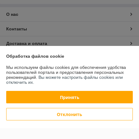
О нас
Контакты
Доставка и оплата
Обработка файлов cookie
График работы
Мы используем файлы cookies для обеспечения удобства
пользователей портала и предоставления персональных
Полная версия сайта
рекомендаций.
Вы можете настроить файлы cookies или
отключить их.
Политика обработки cookies
Принять
Сайт создан на платформе Deal.by
Отклонить