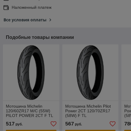
Наложенный платеж
Все условия оплаты
Подобные товары компании
Мотошина Michelin
Мотошина Michelin Pilot
Мот
120/60ZR17 M/C (55W)
Power 2CT 120/70ZR17
Pow
PILOT POWER 2CT F TL
(58W) F TL
(58
517
567
78
руб.
руб.