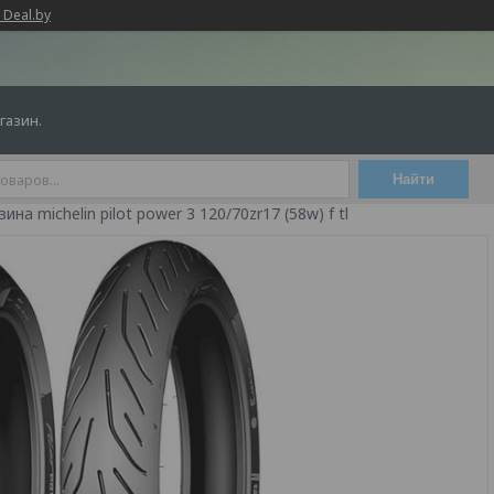
 Deal.by
газин.
Найти
на michelin pilot power 3 120/70zr17 (58w) f tl