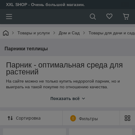
XXL SHOP - Очень большой магазин.
Товары и услуги
Дом и Сад
Товары для дачи и сад
Парники теплицы
Парник - оптимальная среда для
растений
На сайте можно не только купить недорогой парник, но и
выиграть на такой покупке по отношению качества.
Представленные в категории конструкции характеризуются:
Показать всё
Полной экологичностью;
Способностью аккумулировать тепло;
Защитными свойствами от губительного воздействия
Сортировка
0
Фильтры
УФ лучей;
Хорошей пропускной способностью света;