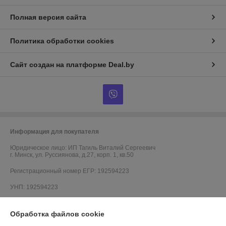
Полная версия сайта
Политика обработки cookies
Сайт создан на платформе Deal.by
Информация для покупателя
Юридическое лицо:
ИП Тагиль Виталий Сергеевич
г. Минск, ул. Руссиянова, д.27, корп. 1, кв.50
Регистрационный номер ЕГР: 192594223
УНП: 192594223
Регистрационный орган: Мингорисполком, Номера уполномоченных
рассматривать обращения покупателей в соответствии с
Обработка файлов cookie
законодательством об обращениях граждан и юридических лиц:
Минский районный исполнительный комитет, отдел торговли и услуг: